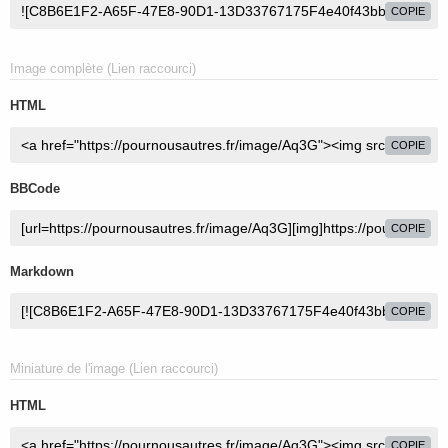
COPIE
Image complète (Lien raccourci)
HTML
COPIE
BBCode
COPIE
Markdown
COPIE
Miniature de l'image (Lien raccourci)
HTML
COPIE