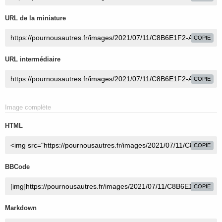
URL de la miniature
COPIE
URL intermédiaire
COPIE
Image complète
HTML
COPIE
BBCode
COPIE
Markdown