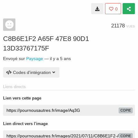
0
21178
VUES
C8B6E1F2 A65F 47E8 90D1
13D33767175F
Envoyé sur
Paysage
—
il y a 5 ans
Codes d'intégration
Liens directs
Lien vers cette page
COPIE
Lien direct vers l'image
COPIE